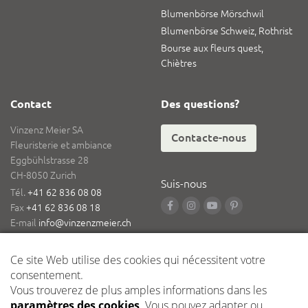
Blumenbörse Mörschwil
Blumenbörse Schweiz, Rothrist
Bourse aux fleurs quest,
Chiètres
Contact
Des questions?
Vinzenz Meier SA
Contacte-nous
Fleuristerie et ambiance
Eggbühlstrasse 28
CH-8050 Zurich
Suis-nous
Tél.
+41 62 836 08 08
Fax
+41 62 836 08 18
E-mail
info@vinzenzmeier.ch
Logistique
Dépôt central Kleindöttingen