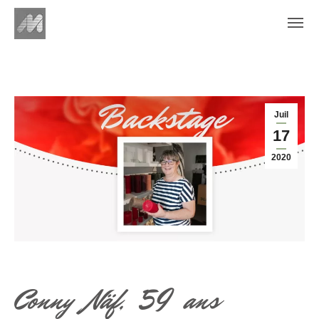
Juil
17
2020
Conny Näf, 59 ans