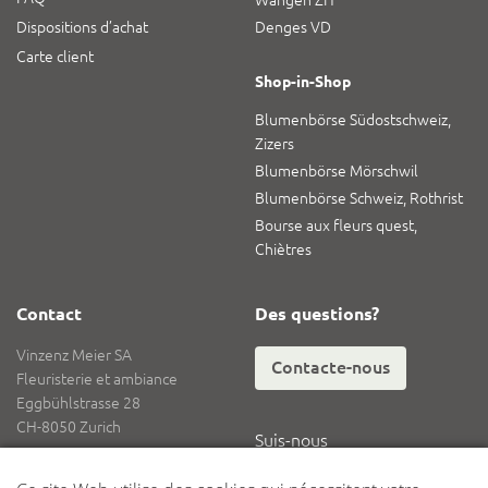
Dispositions d’achat
Denges VD
Carte client
Shop-in-Shop
Blumenbörse Südostschweiz,
Zizers
Blumenbörse Mörschwil
Blumenbörse Schweiz, Rothrist
Bourse aux fleurs quest,
Chiètres
Contact
Des questions?
Vinzenz Meier SA
Contacte-nous
Fleuristerie et ambiance
Eggbühlstrasse 28
CH-8050 Zurich
Suis-nous
Tél.
+41 62 836 08 08
Fax
+41 62 836 08 18