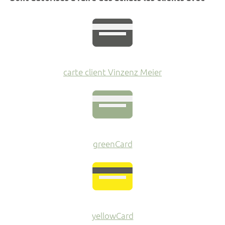
carte client Vinzenz Meier
greenCard
yellowCard