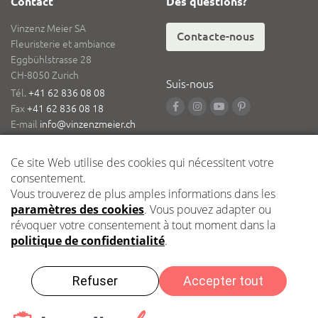
Contact
Des questions?
Vinzenz Meier SA
Contacte-nous
Fleuristerie et ambiance
Eggbühlstrasse 28
CH-8050 Zurich
Suis-nous
Tél.
+41 62 836 08 08
Fax
+41 62 836 08 18
E-mail
info@vinzenzmeier.ch
Logistique
Dépôt central Kleindöttingen
Impressum
Protection des données
2021 Vinzenz Meier SA – Copyright