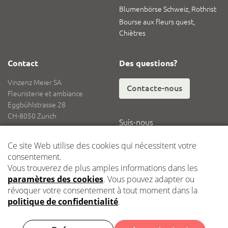
Blumenbörse Schweiz, Rothrist
Bourse aux fleurs quest,
Chiètres
Contact
Des questions?
Vinzenz Meier SA
Contacte-nous
Fleuristerie et ambiance
Eggbühlstrasse 28
CH-8050 Zurich
Suis-nous
Tél.
+41 62 836 08 08
Fax
+41 62 836 08 18
E-mail
info@vinzenzmeier.ch
Logistique
Dépôt central Kleindöttingen