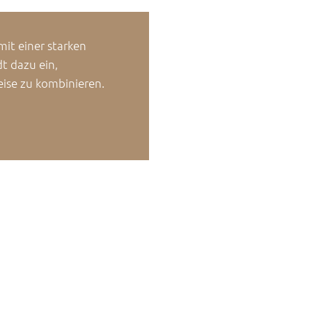
it einer starken
t dazu ein,
eise zu kombinieren.