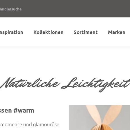
ändlersuche
Inspiration
Kollektionen
Sortiment
Marken
Natürliche Leichtigkeit
assen #warm
ühlmomente und glamouröse