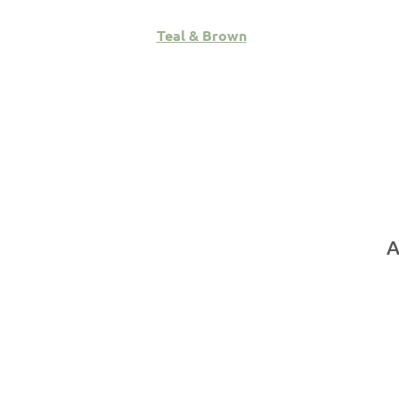
e
Teal & Brown
A