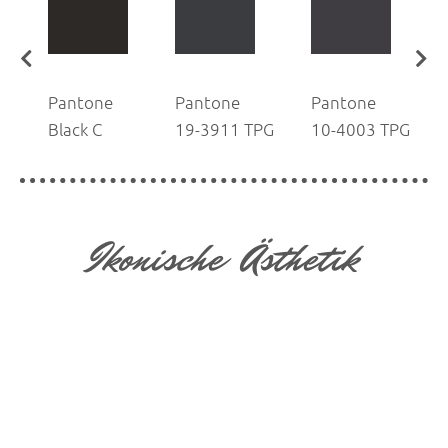
Pantone
Pantone
Pantone
G
Black C
19-3911 TPG
10-4003 TPG
Ikonische Ästhetik