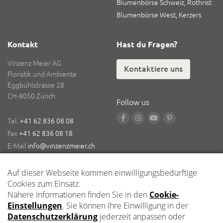
Blumenbörse Schweiz, Rothrist
Blumenbörse West, Kerzers
Kontakt
Hast du Fragen?
Vinzenz Meier AG
Kontaktiere uns
Floristik und Ambiente
Eggbühlstrasse 28
CH-8050 Zürich
Follow us
Tel.
+41 62 836 08 08
Fax
+41 62 836 08 18
E-Mail
info@vinzenzmeier.ch
Logistik
Zentrallager Kleindöttingen