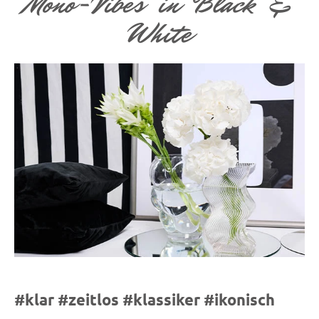
Mono-Vibes in Black &
White
#klar #zeitlos #klassiker #ikonisch