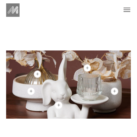
+
+
+
+
+