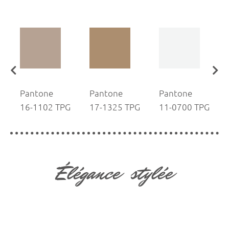
Pantone
Pantone
Pantone
G
16-1102 TPG
17-1325 TPG
11-0700 TPG
Élégance stylée