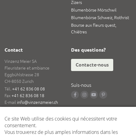
Zizers
Blumenbörse Mörschwil
Blumenbörse Schweiz, Rothrist
Bourse aux fleurs quest,
Chiètres
Contact
Des questions?
Vinzenz Meier SA
Contacte-nous
Fleuristerie et ambiance
Eggbühlstrasse 28
CH-8050 Zurich
Suis-nous
Tél.
+41 62 836 08 08
Fax
+41 62 836 08 18
E-mail
info@vinzenzmeier.ch
Logistique
Dépôt central Kleindöttingen