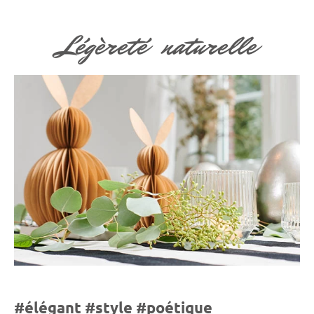
Légèreté naturelle
#élégant #style #poétique