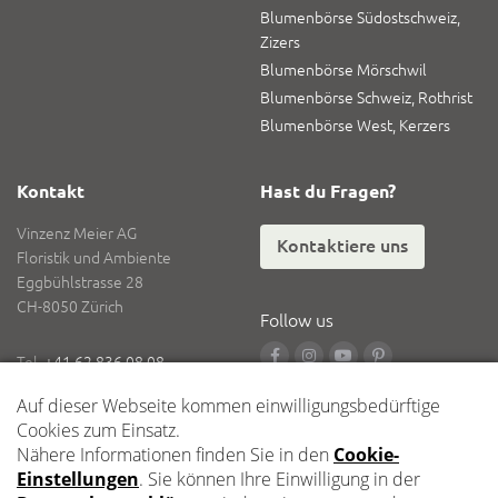
Blumenbörse Südostschweiz,
Zizers
Blumenbörse Mörschwil
Blumenbörse Schweiz, Rothrist
Blumenbörse West, Kerzers
Kontakt
Hast du Fragen?
Vinzenz Meier AG
Kontaktiere uns
Floristik und Ambiente
Eggbühlstrasse 28
CH-8050 Zürich
Follow us
Tel.
+41 62 836 08 08
Fax
+41 62 836 08 18
E-Mail
info@vinzenzmeier.ch
Logistik