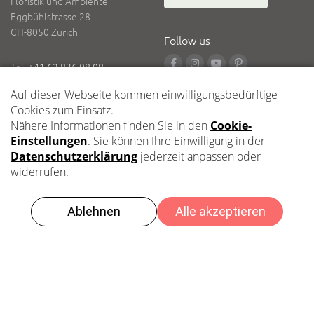
Floristik und Ambiente
Eggbühlstrasse 28
CH-8050 Zürich
Follow us
Tel.
+41 62 836 08 08
Fax
+41 62 836 08 18
E-Mail
info@vinzenzmeier.ch
Logistik
Zentrallager Kleindöttingen
Impressum
Datenschutz
Beratung?
2021 Vinzenz Meier AG – Copyright