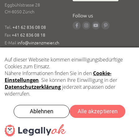
Eggbühlstrasse 28
CH-8050 Zürich
Follow us
Tel.
+41 62 836 08 08
Fax
+41 62 836 08 18
E-Mail
info@vinzenzmeier.ch
Logistik
Zentrallager Kleindöttingen
Impressum
Datenschutz
2021 Vinzenz Meier AG – Copyright
Beratung?