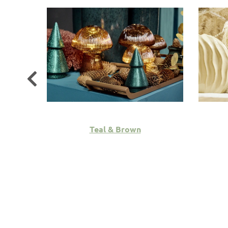
e
Teal & Brown