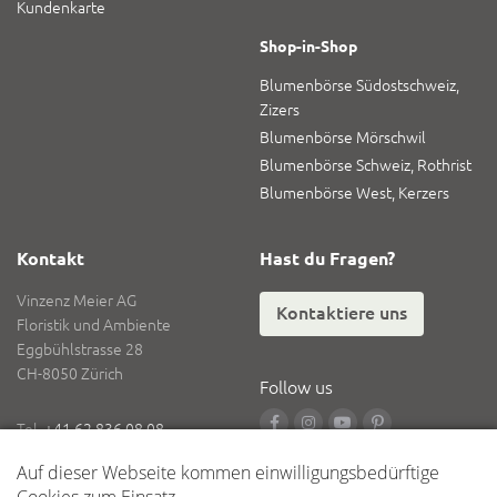
Kundenkarte
Shop-in-Shop
Blumenbörse Südostschweiz,
Zizers
Blumenbörse Mörschwil
Blumenbörse Schweiz, Rothrist
Blumenbörse West, Kerzers
Kontakt
Hast du Fragen?
Vinzenz Meier AG
Kontaktiere uns
Floristik und Ambiente
Eggbühlstrasse 28
CH-8050 Zürich
Follow us
Tel.
+41 62 836 08 08
Fax
+41 62 836 08 18
E-Mail
info@vinzenzmeier.ch