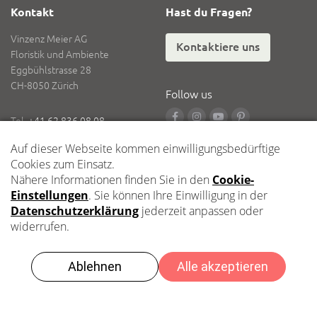
Kontakt
Hast du Fragen?
Vinzenz Meier AG
Kontaktiere uns
Floristik und Ambiente
Eggbühlstrasse 28
CH-8050 Zürich
Follow us
Tel.
+41 62 836 08 08
Fax
+41 62 836 08 18
E-Mail
info@vinzenzmeier.ch
Logistik
Zentrallager Kleindöttingen
Impressum
Datenschutz