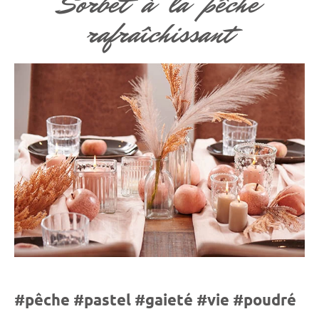
Sorbet à la pêche
rafraîchissant
#pêche #pastel #gaieté #vie #poudré