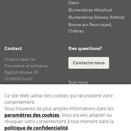
Zizers
Blumenbörse Mörschwil
Blumenbörse Schweiz, Rothrist
Bourse aux fleurs quest,
Chiètres
Contact
Des questions?
Vinzenz Meier SA
Contacte-nous
Fleuristerie et ambiance
Eggbühlstrasse 28
CH-8050 Zurich
Suis-nous
Tél.
+41 62 836 08 08
Fax
+41 62 836 08 18
E-mail
info@vinzenzmeier.ch
Logistique
Dépôt central Kleindöttingen