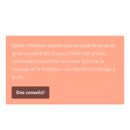
Cette collection placée sous le signe de la vie et
de la curiosité dit: bonjour l’été! Cet univers
colorimétrique pêche rime avec la force, le
courage et la fraîcheur – un tendre hommage à
la vie.
Des conseils?