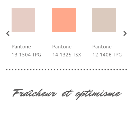
Pantone
Pantone
Pantone
G
13-1504 TPG
14-1325 TSX
12-1406 TPG
Fraîcheur et optimisme