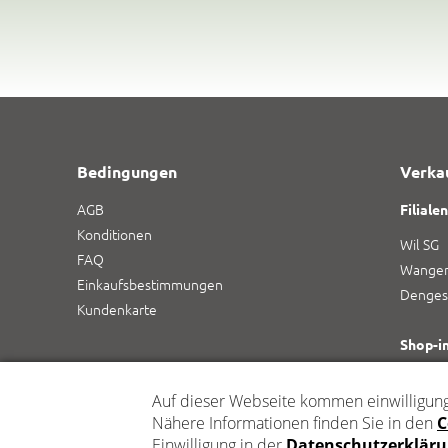
Bedingungen
Verka
AGB
Filialen
Konditionen
Wil SG
FAQ
Wange
Einkaufsbestimmungen
Denges
Kundenkarte
Shop-i
Blumenb
Blumen
Blumenb