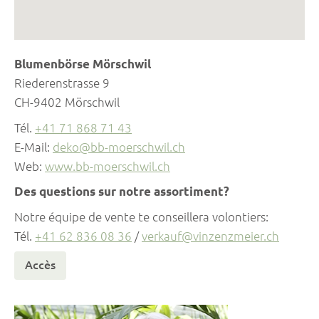
Blumenbörse Mörschwil
Riederenstrasse 9
CH-9402 Mörschwil
Tél.
+41 71 868 71 43
E-Mail:
deko@bb-moerschwil.ch
Web:
www.bb-moerschwil.ch
Des questions sur notre assortiment?
Notre équipe de vente te conseillera volontiers:
Tél.
+41 62 836 08 36
/
verkauf@vinzenzmeier.ch
Accès