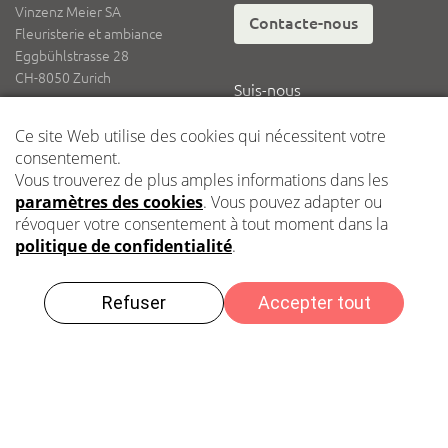
Vinzenz Meier SA
Contacte-nous
Fleuristerie et ambiance
Eggbühlstrasse 28
CH-8050 Zurich
Suis-nous
Tél.
+41 62 836 08 08
Fax
+41 62 836 08 18
E-mail
info@vinzenzmeier.ch
Logistique
Dépôt central Kleindöttingen
Impressum
Protection des données
Des conseils?
2021 Vinzenz Meier SA – Copyright