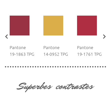
Pantone
Pantone
Pantone
G
19-1863 TPG
14-0952 TPG
19-1761 TPG
Superbes contrastes