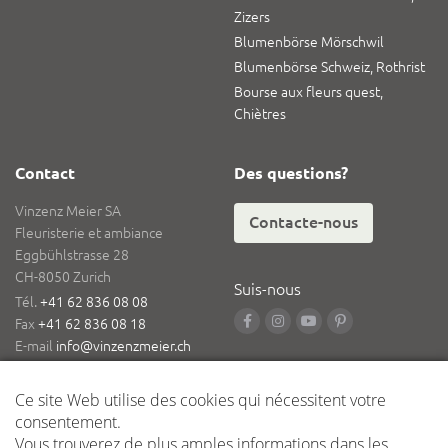
Zizers
Blumenbörse Mörschwil
Blumenbörse Schweiz, Rothrist
Bourse aux fleurs quest,
Chiètres
Contact
Des questions?
Vinzenz Meier SA
Contacte-nous
Fleuristerie et ambiance
Eggbühlstrasse 28
CH-8050 Zurich
Suis-nous
Tél.
+41 62 836 08 08
Fax
+41 62 836 08 18
E-mail
info@vinzenzmeier.ch
Logistique
Dépôt central Kleindöttingen