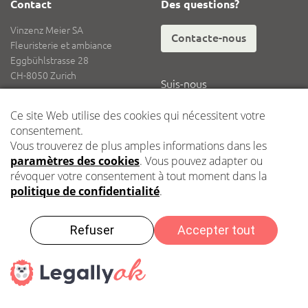
Contact
Des questions?
Vinzenz Meier SA
Contacte-nous
Fleuristerie et ambiance
Eggbühlstrasse 28
CH-8050 Zurich
Suis-nous
Tél.
+41 62 836 08 08
Fax
+41 62 836 08 18
E-mail
info@vinzenzmeier.ch
Logistique
Dépôt central Kleindöttingen
Impressum
Protection des données
Des conseils?
2021 Vinzenz Meier SA – Copyright