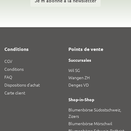
Je m’abonne à la newsletter
Conditions
Points de vente
Succursales
CGV
Conditions
Wil SG
FAQ
Wangen ZH
Dispositions d’achat
Denges VD
Carte client
Shop-in-Shop
Blumenbörse Südostschweiz,
Zizers
Blumenbörse Mörschwil
Blumenbörse Schweiz, Rothrist