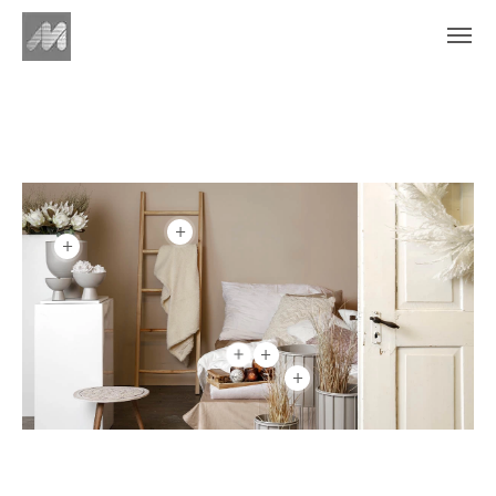
+
+
+
+
+