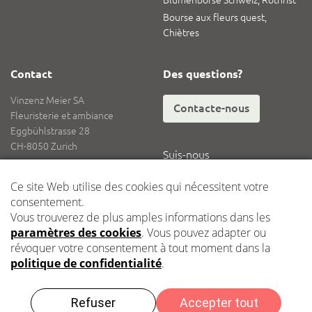
Bourse aux fleurs quest,
Chiètres
Contact
Des questions?
Vinzenz Meier SA
Contacte-nous
Fleuristerie et ambiance
Eggbühlstrasse 28
CH-8050 Zurich
Suis-nous
Tél.
+41 62 836 08 08
Fax
+41 62 836 08 18
E-mail
info@vinzenzmeier.ch
Logistique
Dépôt central Kleindöttingen