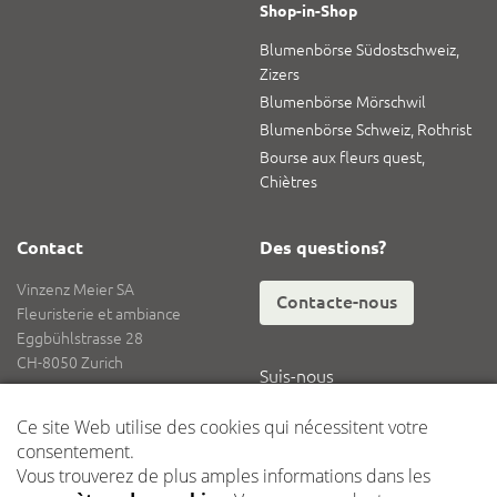
Shop-in-Shop
Blumenbörse Südostschweiz,
Zizers
Blumenbörse Mörschwil
Blumenbörse Schweiz, Rothrist
Bourse aux fleurs quest,
Chiètres
Contact
Des questions?
Vinzenz Meier SA
Contacte-nous
Fleuristerie et ambiance
Eggbühlstrasse 28
CH-8050 Zurich
Suis-nous
Tél.
+41 62 836 08 08
Fax
+41 62 836 08 18
E-mail
info@vinzenzmeier.ch
Logistique