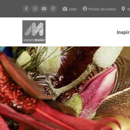
Jobs
Points de vente
R
Inspi