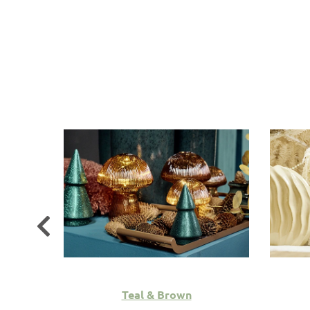
s
Teal & Brown