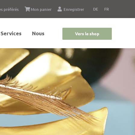
DE
FR
s préférés
Mon panier
Enregistrer
Services
Nous
Vers le shop