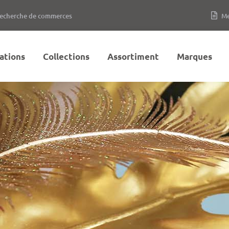
echerche de commerces
Me
rations
Collections
Assortiment
Marques