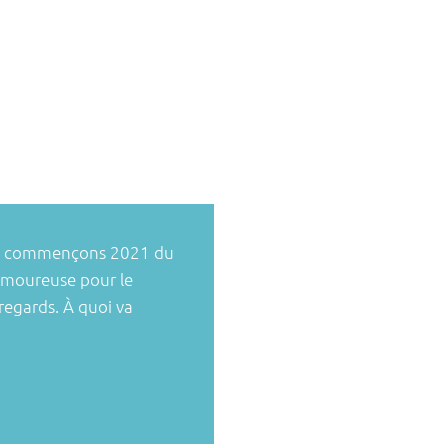
vre: commençons 2021 du
lamoureuse pour le
 regards. À quoi va