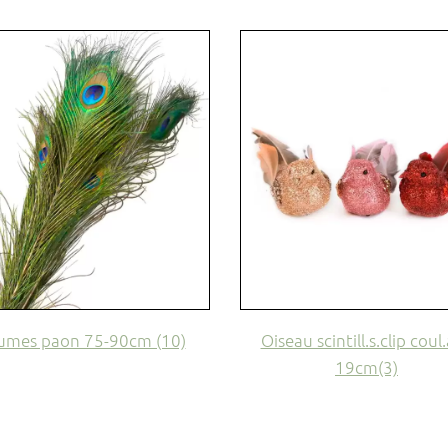
umes paon 75-90cm (10)
Oiseau scintill.s.clip coul.
19cm(3)