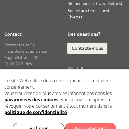
Blumenbörse Schweiz, Rothrist
Bourse aux fleurs quest,
Chiètres
Contact
Des questions?
Vinzenz Meier SA
Contacte-nous
Fleuristerie et ambiance
Eggbühlstrasse 28
CH-8050 Zurich
Suis-nous
Tél.
+41 62 836 08 08
Fax
+41 62 836 08 18
E-mail
info@vinzenzmeier.ch
Logistique
Dépôt central Kleindöttingen