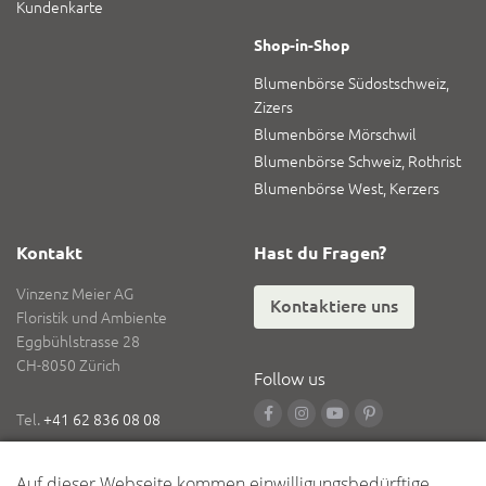
Kundenkarte
Shop-in-Shop
Blumenbörse Südostschweiz,
Zizers
Blumenbörse Mörschwil
Blumenbörse Schweiz, Rothrist
Blumenbörse West, Kerzers
Kontakt
Hast du Fragen?
Vinzenz Meier AG
Kontaktiere uns
Floristik und Ambiente
Eggbühlstrasse 28
CH-8050 Zürich
Follow us
Tel.
+41 62 836 08 08
Fax
+41 62 836 08 18
E-Mail
info@vinzenzmeier.ch