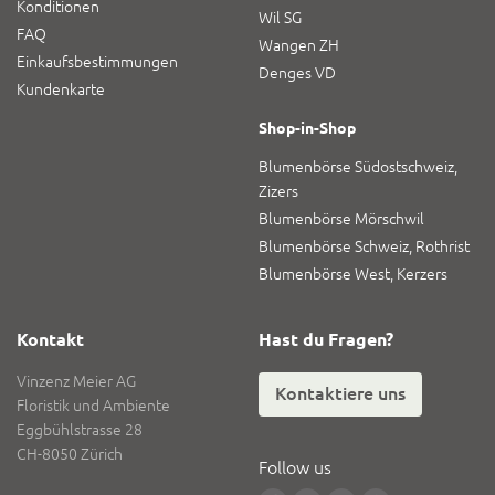
Konditionen
Wil SG
FAQ
Wangen ZH
Einkaufsbestimmungen
Denges VD
Kundenkarte
Shop-in-Shop
Blumenbörse Südostschweiz,
Zizers
Blumenbörse Mörschwil
Blumenbörse Schweiz, Rothrist
Blumenbörse West, Kerzers
Kontakt
Hast du Fragen?
Vinzenz Meier AG
Kontaktiere uns
Floristik und Ambiente
Eggbühlstrasse 28
CH-8050 Zürich
Follow us